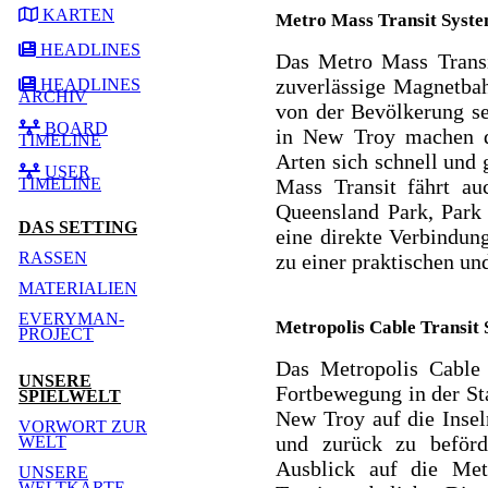
KARTEN
Metro Mass Transit Syste
HEADLINES
Das Metro Mass Transi
zuverlässige Magnetbah
HEADLINES
ARCHIV
von der Bevölkerung se
BOARD
in New Troy machen d
TIMELINE
Arten sich schnell und
USER
TIMELINE
Mass Transit fährt auc
Queensland Park, Park
DAS SETTING
eine direkte Verbindun
RASSEN
zu einer praktischen un
MATERIALIEN
EVERYMAN-
Metropolis Cable Transit
PROJECT
Das Metropolis Cable 
UNSERE
Fortbewegung in der St
SPIELWELT
New Troy auf die Insel
VORWORT ZUR
und zurück zu beförd
WELT
Ausblick auf die Met
UNSERE
WELTKARTE