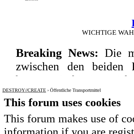
WICHTIGE WAH
Breaking News:
Die mi
zwischen den beiden Pr
bevor! Die hitzige Dis
wie die Wirtschaft
DESTROY//CREATE
›
Öffentliche Transportmittel
This forum uses cookies
Sicherheitspolitik ansp
This forum makes use of coo
werden sich nichts sch
information if you are regist
Amt im Land wird in 