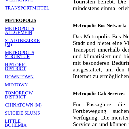
Touristen beliebt. Die
mindestens einmal erleb
TRANSPORTMITTEL
METROPOLIS
Metropolis Bus Network:
METROPOLIS
ALLGEMEIN
Das Metropolis Bus Net
STADTBEZIRKE
Stadt und bietet eine 
(M)
Transport innerhalb de
METROPOLIS
und klimatisiert und b
STRUKTUR
mit besonderen Bedürf
HISTORIC
ausgestattet, um den
DISTRICT
Internet zu ermöglichen
DOWNTOWN
MIDTOWN
TOMORROW
Metropolis Cab Service:
DISTRICT
Für Passagiere, die
CHINATOWN (M)
Fortbewegung suche
SUICIDE SLUMS
Verfügung. Die meiste
LITTLE
Service an und können 
BOHEMIA