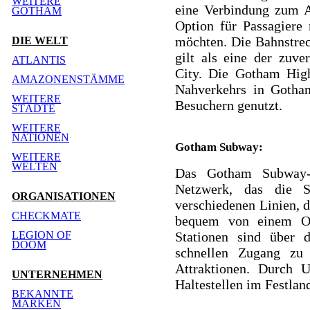
WEITERE
eine Verbindung zum A
GOTHAM
Option für Passagiere 
möchten. Die Bahnstrec
DIE WELT
gilt als eine der zuve
ATLANTIS
City. Die Gotham High 
AMAZONENSTÄMME
Nahverkehrs in Gotha
WEITERE
Besuchern genutzt.
STÄDTE
WEITERE
NATIONEN
Gotham Subway:
WEITERE
WELTEN
Das Gotham Subway-S
Netzwerk, das die S
ORGANISATIONEN
verschiedenen Linien, d
CHECKMATE
bequem von einem Or
Stationen sind über d
LEGION OF
DOOM
schnellen Zugang zu 
Attraktionen. Durch 
UNTERNEHMEN
Haltestellen im Festlan
BEKANNTE
MARKEN