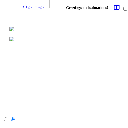
login
register
Greetings and salutations!