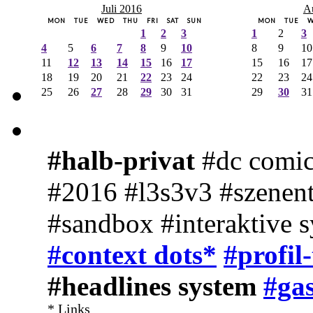
Juli 2016
A
MON
TUE
WED
THU
FRI
SAT
SUN
MON
TUE
1
2
3
1
2
3
4
5
6
7
8
9
10
8
9
10
11
12
13
14
15
16
17
15
16
17
18
19
20
21
22
23
24
22
23
24
25
26
27
28
29
30
31
29
30
31
#halb-privat
#dc comic
#2016 #l3s3v3 #szenent
#sandbox #interaktive 
#context dots*
#profil
#headlines system
#gas
* Links