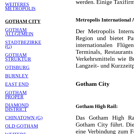
werden. Einige Taxifir
WEITERES
METROPOLIS
Metropolis International 
GOTHAM CITY
GOTHAM
Der Metropolis Intern
ALLGEMEIN
Region und bietet Pa
STADTBEZIRKE
internationalen Flüg
(G)
Terminals, Restaurant
GOTHAM
Verkehrsmitteln wie B
STRUKTUR
Langzeit- und Kurzzeit
OTISBURG
BURNLEY
Gotham City
EAST END
GOTHAM
PROPER
DIAMOND
Gotham High Rail:
DISTRICT
Das Gotham High Rai
CHINATOWN (G)
Gotham City führt. Die
OLD GOTHAM
eine Verbindung zum F