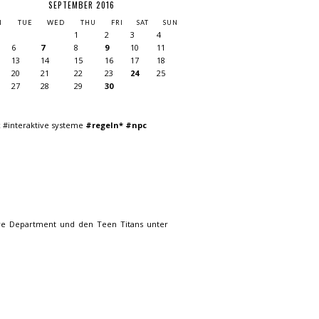
SEPTEMBER 2016
N
TUE
WED
THU
FRI
SAT
SUN
1
2
3
4
6
7
8
9
10
11
13
14
15
16
17
18
20
21
22
23
24
25
27
28
29
30
 #interaktive systeme
#regeln*
#npc
ire Department und den Teen Titans unter