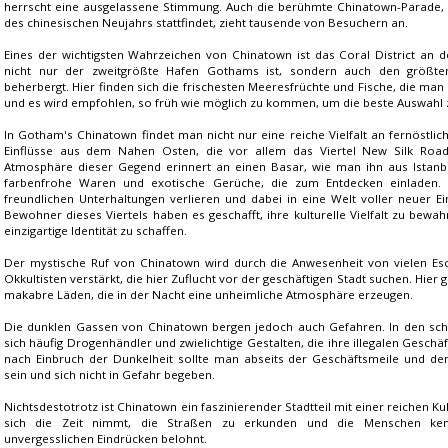
herrscht eine ausgelassene Stimmung. Auch die berühmte Chinatown-Parade, di
des chinesischen Neujahrs stattfindet, zieht tausende von Besuchern an.
Eines der wichtigsten Wahrzeichen von Chinatown ist das Coral District an d
nicht nur der zweitgrößte Hafen Gothams ist, sondern auch den größte
beherbergt. Hier finden sich die frischesten Meeresfrüchte und Fische, die man 
und es wird empfohlen, so früh wie möglich zu kommen, um die beste Auswah
In Gotham's Chinatown findet man nicht nur eine reiche Vielfalt an fernöstlic
Einflüsse aus dem Nahen Osten, die vor allem das Viertel New Silk Road
Atmosphäre dieser Gegend erinnert an einen Basar, wie man ihn aus Istanbul
farbenfrohe Waren und exotische Gerüche, die zum Entdecken einladen.
freundlichen Unterhaltungen verlieren und dabei in eine Welt voller neuer E
Bewohner dieses Viertels haben es geschafft, ihre kulturelle Vielfalt zu bewah
einzigartige Identität zu schaffen.
Der mystische Ruf von Chinatown wird durch die Anwesenheit von vielen Eso
Okkultisten verstärkt, die hier Zuflucht vor der geschäftigen Stadt suchen. Hier 
makabre Läden, die in der Nacht eine unheimliche Atmosphäre erzeugen.
Die dunklen Gassen von Chinatown bergen jedoch auch Gefahren. In den sch
sich häufig Drogenhändler und zwielichtige Gestalten, die ihre illegalen Gesch
nach Einbruch der Dunkelheit sollte man abseits der Geschäftsmeile und de
sein und sich nicht in Gefahr begeben.
Nichtsdestotrotz ist Chinatown ein faszinierender Stadtteil mit einer reichen K
sich die Zeit nimmt, die Straßen zu erkunden und die Menschen ken
unvergesslichen Eindrücken belohnt.