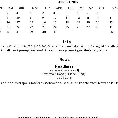
AUGUST 2016
FRI
SAT
SUN
MON
TUE
WED
THU
FRI
SAT
SUN
MO
2
3
1
2
3
4
5
6
7
9
10
8
9
10
11
12
13
14
5
5
16
17
15
16
17
18
19
20
21
12
2
23
24
22
23
24
25
26
27
28
19
9
30
31
29
30
31
26
info
 city #metropolis #2016 #l3s3v3 #szenentrennung #keine mpl #bilingual #sandbox
l-timeline*
#prompt system*
#headlines system
#gast/leser zugang*
News
Headlines
FEUER AN DEN DOCKS!
Metropolis Docks ( Suicide Slums)
09.09.2016
aus an den Metropolis Docks ausgebrochen. Das Feuer konnte vom Metropolis F