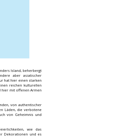
unders Island, beherbergt
ondere aber asiatischer
tur hat hier einen starken
inen reichen kulturellen
rd hier mit offenen Armen
inden, von authentischer
len Läden, die verbotene
auch von Geheimnis und
ierlichkeiten, wie das
ter Dekorationen und es