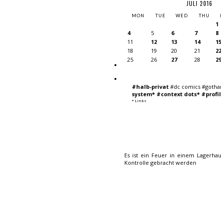
JULI 2016
MON
TUE
WED
THU
1
4
5
6
7
8
11
12
13
14
1
18
19
20
21
2
25
26
27
28
2
#halb-privat
#dc comics #gotham
system*
#context dots*
#profi
* Links
Es ist ein Feuer in einem Lagerh
Kontrolle gebracht werden