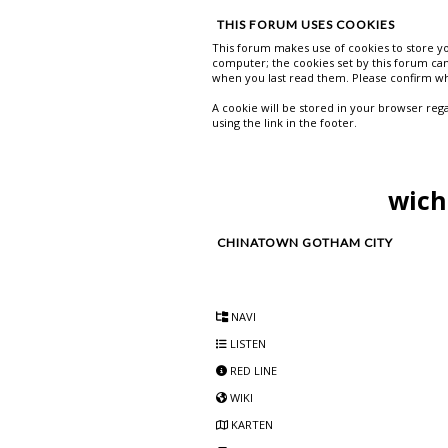
THIS FORUM USES COOKIES
This forum makes use of cookies to store you
computer; the cookies set by this forum can 
when you last read them. Please confirm wh
A cookie will be stored in your browser rega
using the link in the footer.
wich
CHINATOWN GOTHAM CITY
NAVI
LISTEN
RED LINE
WIKI
KARTEN