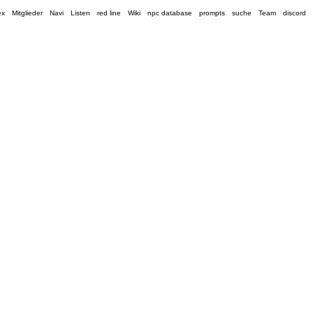
ex
Mitglieder
Navi
Listen
red line
Wiki
npc database
prompts
suche
Team
discord