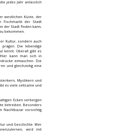
e jedes Jahr anlässlich
er westlichen Küste, der
n Fischmarkt der Stadt
in der Stadt finden kann,
l zu bekommen.
her Kultur, sondern auch
 prägen. Die lebendige
 kennt. Überall gibt es
 Hier kann man sich in
indrücke eintauchen. Die
ren und gleichzeitig eine
terikern, Mystikern und
gibt es viele seltsame und
attigen Ecken verbergen
äfte betreiben. Besonders
m Nachtbazar vorsichtig
ultur und Geschichte. Wer
nenzulernen, wird mit