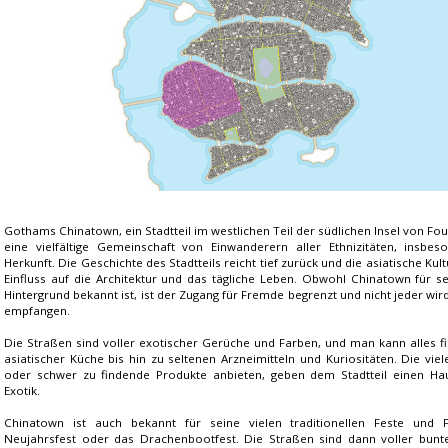
Gothams Chinatown, ein Stadtteil im westlichen Teil der südlichen Insel von Fo
eine vielfältige Gemeinschaft von Einwanderern aller Ethnizitäten, insbes
Herkunft. Die Geschichte des Stadtteils reicht tief zurück und die asiatische Kul
Einfluss auf die Architektur und das tägliche Leben. Obwohl Chinatown für se
Hintergrund bekannt ist, ist der Zugang für Fremde begrenzt und nicht jeder wi
empfangen.
Die Straßen sind voller exotischer Gerüche und Farben, und man kann alles f
asiatischer Küche bis hin zu seltenen Arzneimitteln und Kuriositäten. Die vie
oder schwer zu findende Produkte anbieten, geben dem Stadtteil einen H
Exotik.
Chinatown ist auch bekannt für seine vielen traditionellen Feste und Fe
Neujahrsfest oder das Drachenbootfest. Die Straßen sind dann voller bun