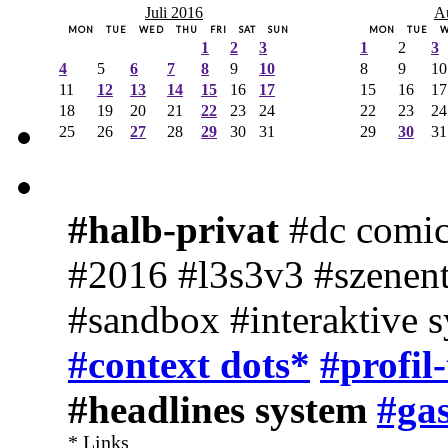
Juli 2016
A
MON
TUE
WED
THU
FRI
SAT
SUN
MON
TUE
1
2
3
1
2
3
4
5
6
7
8
9
10
8
9
10
11
12
13
14
15
16
17
15
16
17
18
19
20
21
22
23
24
22
23
24
25
26
27
28
29
30
31
29
30
31
#halb-privat
#dc comic
#2016 #l3s3v3 #szenent
#sandbox #interaktive 
#context dots*
#profil
#headlines system
#gas
* Links