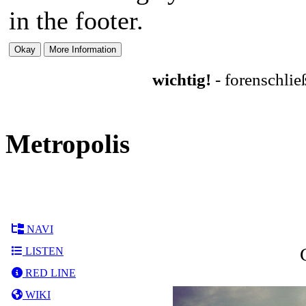
in the footer.
wichtig!
- forenschli
Metropolis
NAVI
LISTEN
RED LINE
WIKI