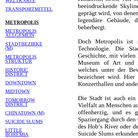
WELTKARTE
beeindruckende Skylin
TRANSPORTMITTEL
geprägt wird, von denen
legendäre Gebäude, d
METROPOLIS
beherbergt.
METROPOLIS
ALLGEMEIN
Doch Metropolis ist 
STADTBEZIRKE
Technologie. Die St
(M)
Geschichte, mit viele
METROPOLIS
STRUKTUR
Museum of Art und d
welches unter der Be
HISTORIC
DISTRICT
bezeichnet wird. Hier
DOWNTOWN
Konzerthallen und ander
MIDTOWN
Die Stadt ist auch ein
TOMORROW
DISTRICT
Vielfalt an Menschen au
offenherzig, und es 
CHINATOWN (M)
Spaziergang durch den 
SUICIDE SLUMS
des Hob’s River oder d
LITTLE
Suicide Slums erkunden,
BOHEMIA