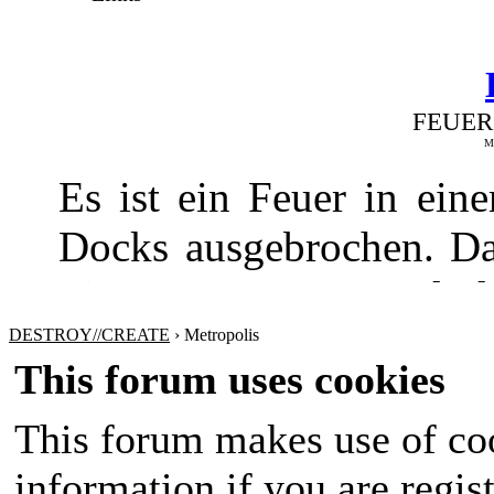
FEUER
Me
Es ist ein Feuer in ei
Docks ausgebrochen. Da
Fire Department und de
gebracht werden
DESTROY//CREATE
›
Metropolis
This forum uses cookies
This forum makes use of coo
information if you are regist