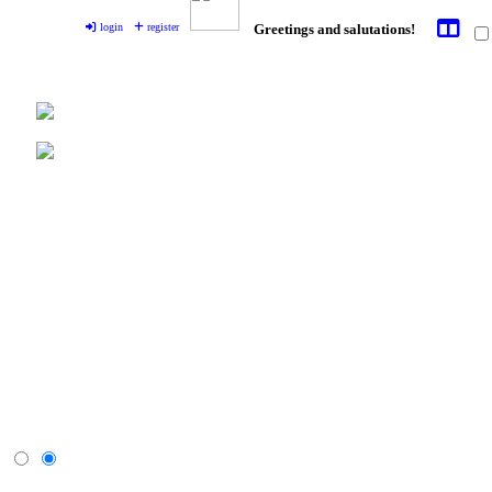
login
register
Greetings and salutations!