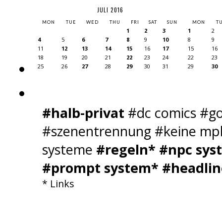
JULI 2016
MON
TUE
WED
THU
FRI
SAT
SUN
MON
T
1
2
3
1
2
4
5
6
7
8
9
10
8
9
11
12
13
14
15
16
17
15
16
18
19
20
21
22
23
24
22
23
25
26
27
28
29
30
31
29
30
#halb-privat
#dc comics #go
#szenentrennung #keine mpl 
systeme
#regeln*
#npc sys
#prompt system*
#headlin
* Links