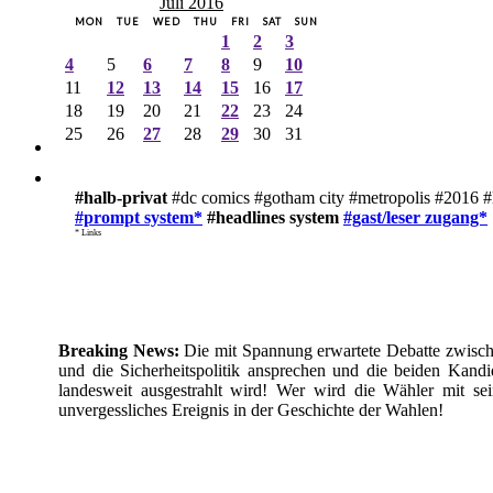
Juli 2016
MON
TUE
WED
THU
FRI
SAT
SUN
1
2
3
4
5
6
7
8
9
10
11
12
13
14
15
16
17
18
19
20
21
22
23
24
25
26
27
28
29
30
31
#halb-privat
#dc comics #gotham city #metropolis #2016 #
#prompt system*
#headlines system
#gast/leser zugang*
* Links
Breaking News:
Die mit Spannung erwartete Debatte zwische
und die Sicherheitspolitik ansprechen und die beiden Kan
landesweit ausgestrahlt wird! Wer wird die Wähler mit se
unvergessliches Ereignis in der Geschichte der Wahlen!