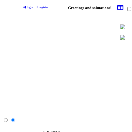
login
register
Greetings and salutations!