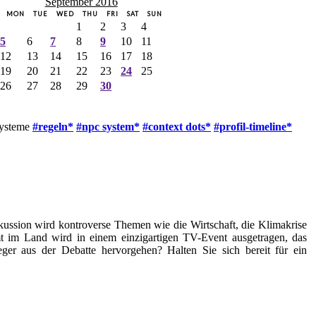
September 2016
MON
TUE
WED
THU
FRI
SAT
SUN
1
2
3
4
5
6
7
8
9
10
11
12
13
14
15
16
17
18
19
20
21
22
23
24
25
26
27
28
29
30
systeme
#regeln*
#npc system*
#context dots*
#profil-timeline*
kussion wird kontroverse Themen wie die Wirtschaft, die Klimakrise
t im Land wird in einem einzigartigen TV-Event ausgetragen, das
ger aus der Debatte hervorgehen? Halten Sie sich bereit für ein