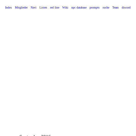
Index
Mitglieder
Navi
Listen
red line
Wiki
npc database
prompts
suche
Team
discord