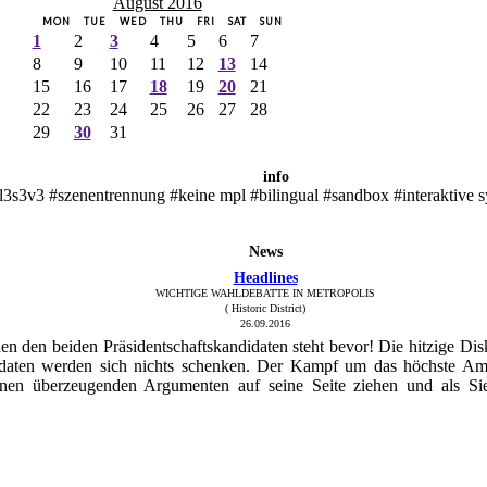
August 2016
MON
TUE
WED
THU
FRI
SAT
SUN
1
2
3
4
5
6
7
8
9
10
11
12
13
14
15
16
17
18
19
20
21
22
23
24
25
26
27
28
29
30
31
info
l3s3v3 #szenentrennung #keine mpl #bilingual #sandbox #interaktive 
News
Headlines
WICHTIGE WAHLDEBATTE IN METROPOLIS
( Historic District)
26.09.2016
n den beiden Präsidentschaftskandidaten steht bevor! Die hitzige Dis
didaten werden sich nichts schenken. Der Kampf um das höchste Am
inen überzeugenden Argumenten auf seine Seite ziehen und als Sie