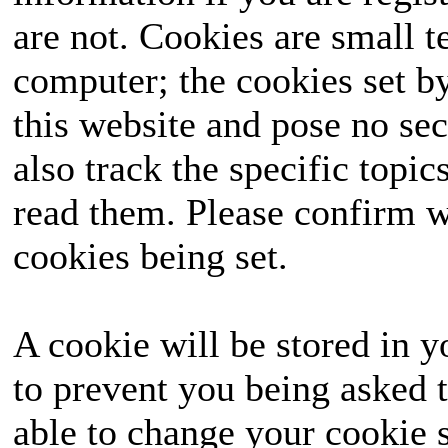
are not. Cookies are small 
ausgetragen, das landes
computer; the cookies set b
die Wähler mit seinen
this website and pose no sec
seine Seite ziehen un
also track the specific topi
hervorgehen? Halte
read them. Please confirm w
unvergessliches Ereignis
cookies being set.
A cookie will be stored in y
to prevent you being asked t
able to change your cookie s