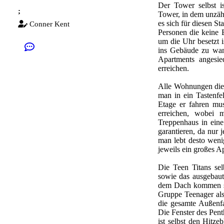
Der Tower selbst i
;
Tower, in dem unzähl
es sich für diesen St
Conner Kent
Personen die keine B
um die Uhr besetzt i
ins Gebäude zu wand
Apartments angesi
erreichen.
Alle Wohnungen die 
man in ein Tastenfe
Etage er fahren mu
erreichen, wobei 
Treppenhaus in eine
garantieren, da nur 
man lebt desto weni
jeweils ein großes A
Die Teen Titans se
sowie das ausgebaut
dem Dach kommen si
Gruppe Teenager als
die gesamte Außenfas
Die Fenster des Pent
ist selbst den Hitze