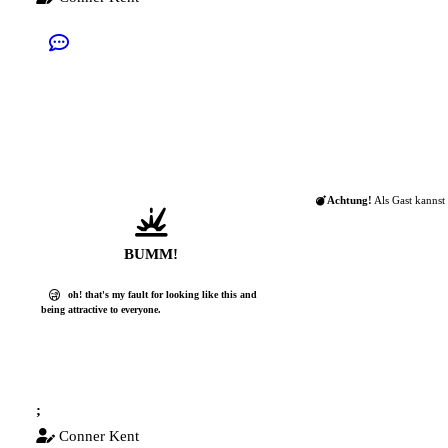
Achtung!
Als Gast kannst 
BUMM!
oh! that's my fault for looking like this and
being attractive to everyone.
;
Conner Kent