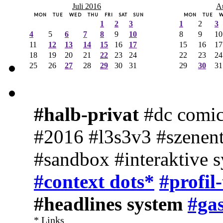
Juli 2016
A
MON
TUE
WED
THU
FRI
SAT
SUN
MON
TUE
1
2
3
1
2
3
4
5
6
7
8
9
10
8
9
10
11
12
13
14
15
16
17
15
16
17
18
19
20
21
22
23
24
22
23
24
25
26
27
28
29
30
31
29
30
31
#halb-privat
#dc comic
#2016 #l3s3v3 #szenent
#sandbox #interaktive 
#context dots*
#profil
#headlines system
#gas
* Links