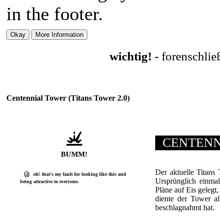
in the footer.
wichtig!
- forenschli
Centennial Tower (Titans Tower 2.0)
CENTENN
BUMM!
Der aktuelle Titans
oh! that's my fault for looking like this and
Ursprünglich einma
being attractive to everyone.
Pläne auf Eis gelegt,
diente der Tower a
beschlagnahmt hat.