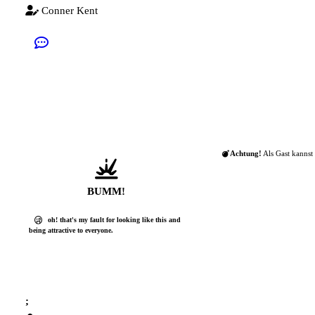
Conner Kent
Achtung!
Als Gast kannst 
BUMM!
oh! that's my fault for looking like this and
being attractive to everyone.
;