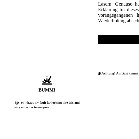
Lasern. Genauso ha
Erklärung für diese
vorangegangenen I
Wiederholung absich
Achtung!
Als Gast kannst 
BUMM!
oh! that's my fault for looking like this and
being attractive to everyone.
;