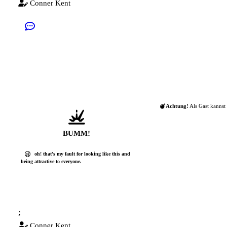
Conner Kent
Achtung!
Als Gast kannst 
BUMM!
oh! that's my fault for looking like this and
being attractive to everyone.
;
Conner Kent