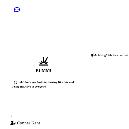
Achtung!
Als Gast kannst 
BUMM!
oh! that's my fault for looking like this and
being attractive to everyone.
;
Conner Kent