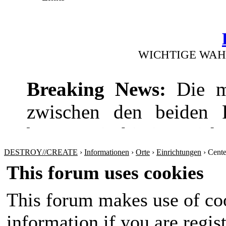
WICHTIGE WAH
Breaking News:
Die mi
zwischen den beiden Pr
bevor! Die hitzige Dis
wie die Wirtschaft
DESTROY//CREATE
›
Informationen
›
Orte
›
Einrichtungen
›
Cente
This forum uses cookies
Sicherheitspolitik ansp
This forum makes use of coo
werden sich nichts sch
information if you are regist
Amt im Land wird in 