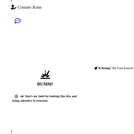
Conner Kent
Achtung!
Als Gast kannst 
BUMM!
oh! that's my fault for looking like this and
being attractive to everyone.
;