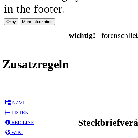
in the footer.
wichtig!
- forenschli
Zusatzregeln
NAVI
LISTEN
Steckbriefver
RED LINE
WIKI