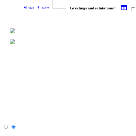
login
register
Greetings and salutations!