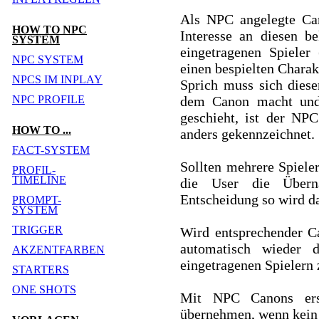
Als NPC angelegte Can
HOW TO NPC
Interesse an diesen b
SYSTEM
eingetragenen Spiele
NPC SYSTEM
einen bespielten Chara
NPCS IM INPLAY
Sprich muss sich diese
NPC PROFILE
dem Canon macht und i
geschieht, ist der NP
HOW TO ...
anders gekennzeichnet.
FACT-SYSTEM
Sollten mehrere Spiele
PROFIL-
TIMELINE
die User die Übern
Entscheidung so wird d
PROMPT-
SYSTEM
TRIGGER
Wird entsprechender Ca
automatisch wieder 
AKZENTFARBEN
eingetragenen Spielern z
STARTERS
ONE SHOTS
Mit NPC Canons ersp
übernehmen, wenn kein I