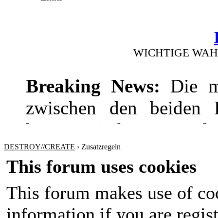
WICHTIGE WAH
Breaking News:
Die mi
zwischen den beiden Pr
bevor! Die hitzige Dis
wie die Wirtschaft
DESTROY//CREATE
›
Zusatzregeln
This forum uses cookies
Sicherheitspolitik ansp
This forum makes use of coo
werden sich nichts sch
information if you are regist
Amt im Land wird in 