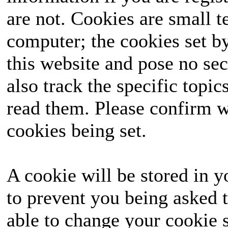
are not. Cookies are small 
ausgetragen, das landes
computer; the cookies set b
die Wähler mit seinen
this website and pose no sec
seine Seite ziehen un
also track the specific topi
hervorgehen? Halte
read them. Please confirm w
unvergessliches Ereignis
cookies being set.
A cookie will be stored in y
to prevent you being asked t
able to change your cookie s