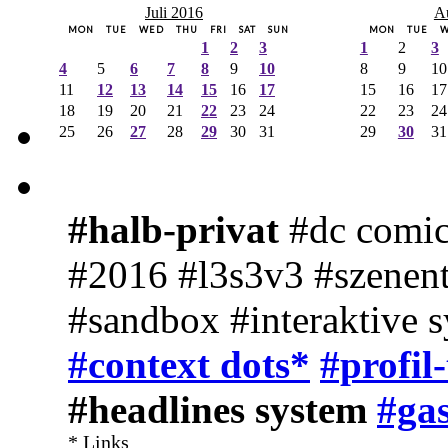
Juli 2016
A
MON
TUE
WED
THU
FRI
SAT
SUN
MON
TUE
1
2
3
1
2
3
4
5
6
7
8
9
10
8
9
10
11
12
13
14
15
16
17
15
16
17
18
19
20
21
22
23
24
22
23
24
25
26
27
28
29
30
31
29
30
31
#halb-privat
#dc comic
#2016 #l3s3v3 #szenent
#sandbox #interaktive 
#context dots*
#profil
#headlines system
#gas
* Links