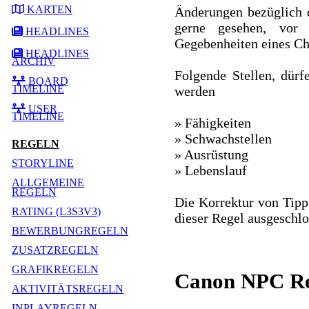
KARTEN
Änderungen bezüglich d
gerne gesehen, vor
HEADLINES
Gegebenheiten eines Ch
HEADLINES
ARCHIV
Folgende Stellen, dür
BOARD
TIMELINE
werden
USER
TIMELINE
» Fähigkeiten
» Schwachstellen
REGELN
» Ausrüstung
STORYLINE
» Lebenslauf
ALLGEMEINE
REGELN
Die Korrektur von Tipp
RATING (L3S3V3)
dieser Regel ausgeschlo
BEWERBUNGREGELN
ZUSATZREGELN
GRAFIKREGELN
Canon NPC Re
AKTIVITÄTSREGELN
INPLAYREGELN