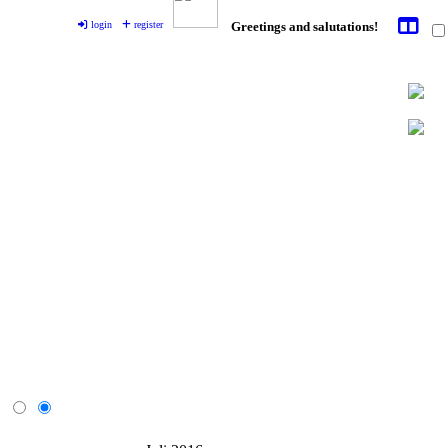
login
register
Greetings and salutations!