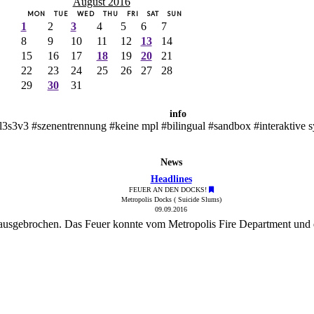
August 2016
MON
TUE
WED
THU
FRI
SAT
SUN
1
2
3
4
5
6
7
8
9
10
11
12
13
14
15
16
17
18
19
20
21
22
23
24
25
26
27
28
29
30
31
info
l3s3v3 #szenentrennung #keine mpl #bilingual #sandbox #interaktive 
News
Headlines
FEUER AN DEN DOCKS!
Metropolis Docks ( Suicide Slums)
09.09.2016
 ausgebrochen. Das Feuer konnte vom Metropolis Fire Department und 