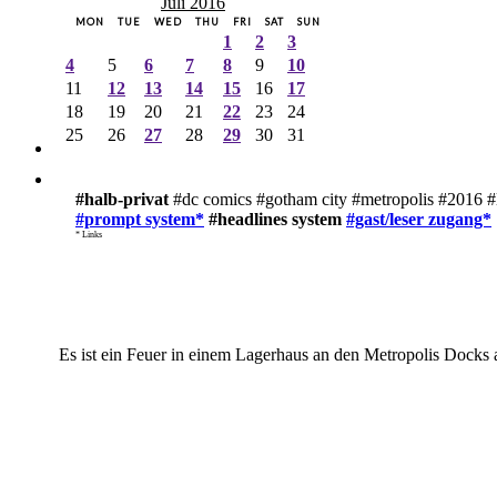
Juli 2016
MON
TUE
WED
THU
FRI
SAT
SUN
1
2
3
4
5
6
7
8
9
10
11
12
13
14
15
16
17
18
19
20
21
22
23
24
25
26
27
28
29
30
31
#halb-privat
#dc comics #gotham city #metropolis #2016 #
#prompt system*
#headlines system
#gast/leser zugang*
* Links
Es ist ein Feuer in einem Lagerhaus an den Metropolis Docks