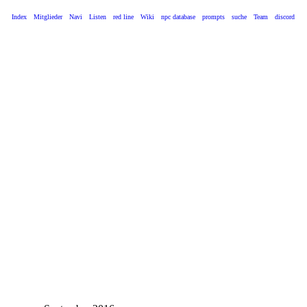
Index
Mitglieder
Navi
Listen
red line
Wiki
npc database
prompts
suche
Team
discord