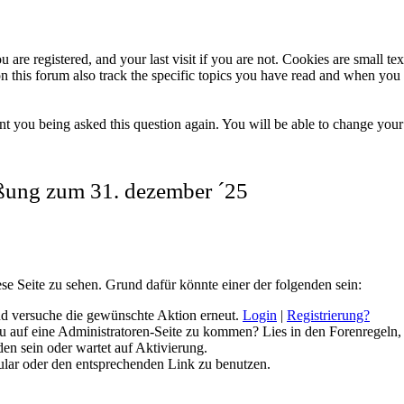
 are registered, and your last visit if you are not. Cookies are small t
n this forum also track the specific topics you have read and when you 
t you being asked this question again. You will be able to change your c
eßung zum 31. dezember ´25
ese Seite zu sehen. Grund dafür könnte einer der folgenden sein:
 und versuche die gewünschte Aktion erneut.
Login
|
Registrierung?
 du auf eine Administratoren-Seite zu kommen? Lies in den Forenregeln,
en sein oder wartet auf Aktivierung.
rmular oder den entsprechenden Link zu benutzen.