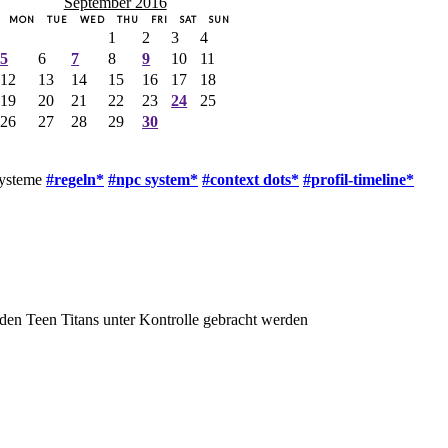
September 2016
MON
TUE
WED
THU
FRI
SAT
SUN
1
2
3
4
5
6
7
8
9
10
11
12
13
14
15
16
17
18
19
20
21
22
23
24
25
26
27
28
29
30
systeme
#regeln*
#npc system*
#context dots*
#profil-timeline*
den Teen Titans unter Kontrolle gebracht werden