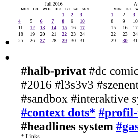
Juli 2016
A
MON
TUE
WED
THU
FRI
SAT
SUN
MON
TUE
1
2
3
1
2
3
4
5
6
7
8
9
10
8
9
10
11
12
13
14
15
16
17
15
16
17
18
19
20
21
22
23
24
22
23
24
25
26
27
28
29
30
31
29
30
31
#halb-privat
#dc comic
#2016 #l3s3v3 #szenent
#sandbox #interaktive 
#context dots*
#profil
#headlines system
#gas
* Links