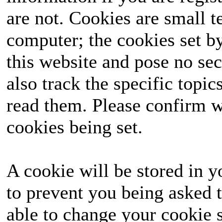
are not. Cookies are small 
ausgetragen, das landes
computer; the cookies set b
die Wähler mit seinen
this website and pose no sec
seine Seite ziehen un
also track the specific topi
hervorgehen? Halte
read them. Please confirm w
unvergessliches Ereignis
cookies being set.
A cookie will be stored in y
to prevent you being asked t
able to change your cookie s