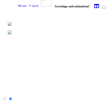
login
register
Greetings and salutations!