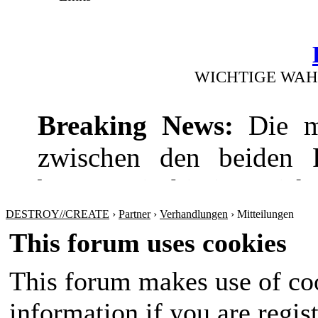
WICHTIGE WAH
Breaking News:
Die mi
zwischen den beiden Pr
bevor! Die hitzige Dis
wie die Wirtschaft
DESTROY//CREATE
›
Partner
›
Verhandlungen
›
Mitteilungen
This forum uses cookies
Sicherheitspolitik ansp
This forum makes use of coo
werden sich nichts sch
information if you are regist
Amt im Land wird in 