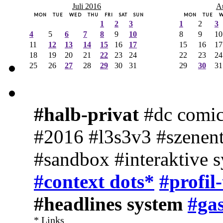
Juli 2016
A
MON
TUE
WED
THU
FRI
SAT
SUN
MON
TUE
1
2
3
1
2
3
4
5
6
7
8
9
10
8
9
10
11
12
13
14
15
16
17
15
16
17
18
19
20
21
22
23
24
22
23
24
25
26
27
28
29
30
31
29
30
31
#halb-privat
#dc comic
#2016 #l3s3v3 #szenent
#sandbox #interaktive 
#context dots*
#profil
#headlines system
#gas
* Links