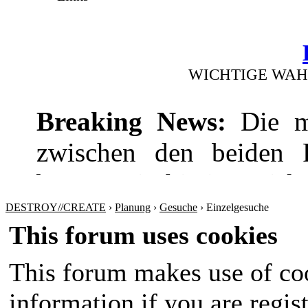
WICHTIGE WAH
Breaking News:
Die mi
zwischen den beiden Pr
bevor! Die hitzige Dis
wie die Wirtschaft
DESTROY//CREATE
›
Planung
›
Gesuche
›
Einzelgesuche
This forum uses cookies
Sicherheitspolitik ansp
This forum makes use of coo
werden sich nichts sch
information if you are regist
Amt im Land wird in 