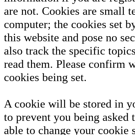
are not. Cookies are small 
ausgetragen, das landes
computer; the cookies set b
die Wähler mit seinen
this website and pose no sec
seine Seite ziehen un
also track the specific topi
hervorgehen? Halte
read them. Please confirm w
unvergessliches Ereignis
cookies being set.
A cookie will be stored in y
to prevent you being asked t
able to change your cookie s