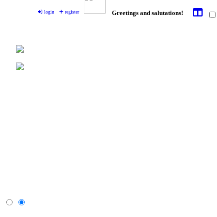
login
register
Greetings and salutations!