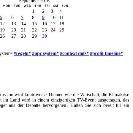
September 2016
MON
TUE
WED
THU
FRI
SAT
SUN
1
2
3
4
5
6
7
8
9
10
11
12
13
14
15
16
17
18
19
20
21
22
23
24
25
26
27
28
29
30
systeme
#regeln*
#npc system*
#context dots*
#profil-timeline*
kussion wird kontroverse Themen wie die Wirtschaft, die Klimakrise
t im Land wird in einem einzigartigen TV-Event ausgetragen, das
ger aus der Debatte hervorgehen? Halten Sie sich bereit für ein