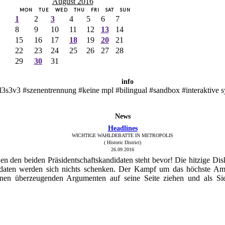
August 2016
MON
TUE
WED
THU
FRI
SAT
SUN
1
2
3
4
5
6
7
8
9
10
11
12
13
14
15
16
17
18
19
20
21
22
23
24
25
26
27
28
29
30
31
info
l3s3v3 #szenentrennung #keine mpl #bilingual #sandbox #interaktive 
News
Headlines
WICHTIGE WAHLDEBATTE IN METROPOLIS
( Historic District)
26.09.2016
n den beiden Präsidentschaftskandidaten steht bevor! Die hitzige Dis
didaten werden sich nichts schenken. Der Kampf um das höchste Am
inen überzeugenden Argumenten auf seine Seite ziehen und als Sie