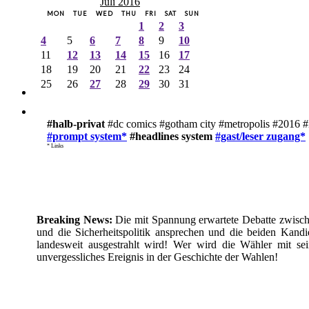
Juli 2016
MON
TUE
WED
THU
FRI
SAT
SUN
1
2
3
4
5
6
7
8
9
10
11
12
13
14
15
16
17
18
19
20
21
22
23
24
25
26
27
28
29
30
31
#halb-privat
#dc comics #gotham city #metropolis #2016 #
#prompt system*
#headlines system
#gast/leser zugang*
* Links
Breaking News:
Die mit Spannung erwartete Debatte zwische
und die Sicherheitspolitik ansprechen und die beiden Kan
landesweit ausgestrahlt wird! Wer wird die Wähler mit se
unvergessliches Ereignis in der Geschichte der Wahlen!