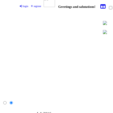
login
register
Greetings and salutations!