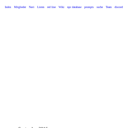
Index
Mitglieder
Navi
Listen
red line
Wiki
npc database
prompts
suche
Team
discord