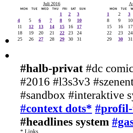
Juli 2016
A
MON
TUE
WED
THU
FRI
SAT
SUN
MON
TUE
1
2
3
1
2
3
4
5
6
7
8
9
10
8
9
10
11
12
13
14
15
16
17
15
16
17
18
19
20
21
22
23
24
22
23
24
25
26
27
28
29
30
31
29
30
31
#halb-privat
#dc comic
#2016 #l3s3v3 #szenent
#sandbox #interaktive 
#context dots*
#profil
#headlines system
#gas
* Links