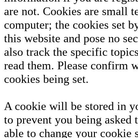
are not. Cookies are small 
ausgetragen, das landes
computer; the cookies set b
die Wähler mit seinen
this website and pose no sec
seine Seite ziehen un
also track the specific topi
hervorgehen? Halte
read them. Please confirm w
unvergessliches Ereignis
cookies being set.
A cookie will be stored in y
to prevent you being asked t
able to change your cookie s