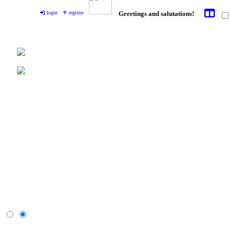
login
register
Greetings and salutations!