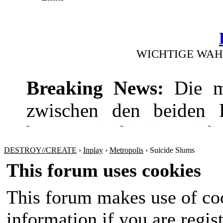
WICHTIGE WAH
Breaking News:
Die mi
zwischen den beiden Pr
bevor! Die hitzige Dis
wie die Wirtschaft
DESTROY//CREATE
›
Inplay
›
Metropolis
›
Suicide Slums
This forum uses cookies
Sicherheitspolitik ansp
This forum makes use of coo
werden sich nichts sch
information if you are regist
Amt im Land wird in 