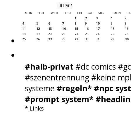
JULI 2016
MON
TUE
WED
THU
FRI
SAT
SUN
MON
T
1
2
3
1
2
4
5
6
7
8
9
10
8
9
11
12
13
14
15
16
17
15
16
18
19
20
21
22
23
24
22
23
25
26
27
28
29
30
31
29
30
#halb-privat
#dc comics #go
#szenentrennung #keine mpl 
systeme
#regeln*
#npc sys
#prompt system*
#headlin
* Links