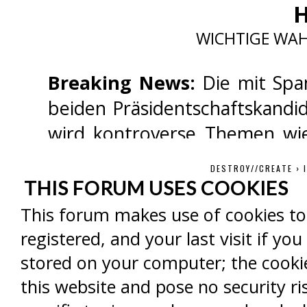
H
WICHTIGE WAH
Breaking News:
Die mit Spa
beiden Präsidentschaftskandid
wird kontroverse Themen wie 
Sicherheitspolitik anspreche
DESTROY//CREATE
›
nichts schenken. Der Kampf
THIS FORUM USES COOKIES
einem einzigartigen TV-Event 
This forum makes use of cookies to 
wird! Wer wird die Wähler m
registered, and your last visit if y
seine Seite ziehen und als Si
stored on your computer; the cooki
Sie sich bereit für ein unverg
this website and pose no security ri