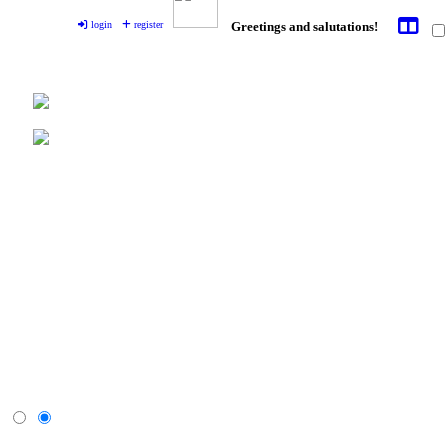
login
register
Greetings and salutations!