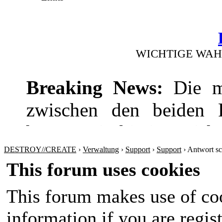
WICHTIGE WAH
Breaking News:
Die mi
zwischen den beiden Pr
bevor! Die hitzige Dis
wie die Wirtschaft
DESTROY//CREATE
›
Verwaltung
›
Support
›
Support
›
Antwort sc
This forum uses cookies
Sicherheitspolitik ansp
This forum makes use of coo
werden sich nichts sch
information if you are regist
Amt im Land wird in 