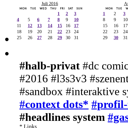
Juli 2016
A
MON
TUE
WED
THU
FRI
SAT
SUN
MON
TUE
1
2
3
1
2
3
4
5
6
7
8
9
10
8
9
10
11
12
13
14
15
16
17
15
16
17
18
19
20
21
22
23
24
22
23
24
25
26
27
28
29
30
31
29
30
31
#halb-privat
#dc comic
#2016 #l3s3v3 #szenent
#sandbox #interaktive 
#context dots*
#profil
#headlines system
#gas
* Links