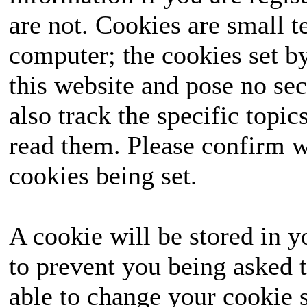
are not. Cookies are small 
ausgetragen, das landes
computer; the cookies set b
die Wähler mit seinen
this website and pose no sec
seine Seite ziehen un
also track the specific topi
hervorgehen? Halte
read them. Please confirm w
unvergessliches Ereignis
cookies being set.
A cookie will be stored in y
to prevent you being asked t
able to change your cookie s