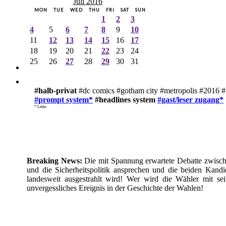
Juli 2016
MON
TUE
WED
THU
FRI
SAT
SUN
1
2
3
4
5
6
7
8
9
10
11
12
13
14
15
16
17
18
19
20
21
22
23
24
25
26
27
28
29
30
31
#halb-privat
#dc comics #gotham city #metropolis #2016 #
#prompt system*
#headlines system
#gast/leser zugang*
* Links
Breaking News:
Die mit Spannung erwartete Debatte zwische
und die Sicherheitspolitik ansprechen und die beiden Kan
landesweit ausgestrahlt wird! Wer wird die Wähler mit se
unvergessliches Ereignis in der Geschichte der Wahlen!