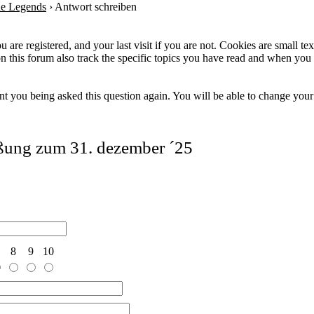
ue Legends
›
Antwort schreiben
 are registered, and your last visit if you are not. Cookies are small t
n this forum also track the specific topics you have read and when you 
t you being asked this question again. You will be able to change your c
eßung zum 31. dezember ´25
8
9
10