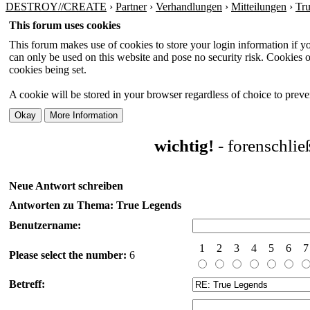
DESTROY//CREATE
›
Partner
›
Verhandlungen
›
Mitteilungen
›
Tr
This forum uses cookies
This forum makes use of cookies to store your login information if you
can only be used on this website and pose no security risk. Cookies o
cookies being set.
A cookie will be stored in your browser regardless of choice to preven
wichtig!
- forenschli
Neue Antwort schreiben
Antworten zu Thema: True Legends
Benutzername:
1
2
3
4
5
6
7
Please select the number:
6
Betreff: