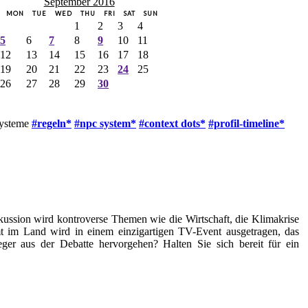
September 2016
MON
TUE
WED
THU
FRI
SAT
SUN
1
2
3
4
5
6
7
8
9
10
11
12
13
14
15
16
17
18
19
20
21
22
23
24
25
26
27
28
29
30
systeme
#regeln*
#npc system*
#context dots*
#profil-timeline*
kussion wird kontroverse Themen wie die Wirtschaft, die Klimakrise
t im Land wird in einem einzigartigen TV-Event ausgetragen, das
ger aus der Debatte hervorgehen? Halten Sie sich bereit für ein