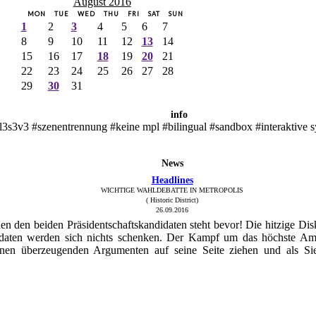
August 2016
MON
TUE
WED
THU
FRI
SAT
SUN
1
2
3
4
5
6
7
8
9
10
11
12
13
14
15
16
17
18
19
20
21
22
23
24
25
26
27
28
29
30
31
info
l3s3v3 #szenentrennung #keine mpl #bilingual #sandbox #interaktive 
News
Headlines
WICHTIGE WAHLDEBATTE IN METROPOLIS
( Historic District)
26.09.2016
n den beiden Präsidentschaftskandidaten steht bevor! Die hitzige Dis
didaten werden sich nichts schenken. Der Kampf um das höchste Am
inen überzeugenden Argumenten auf seine Seite ziehen und als Sie