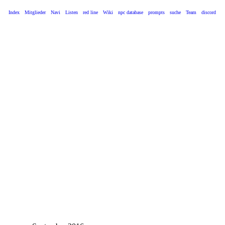
Index
Mitglieder
Navi
Listen
red line
Wiki
npc database
prompts
suche
Team
discord