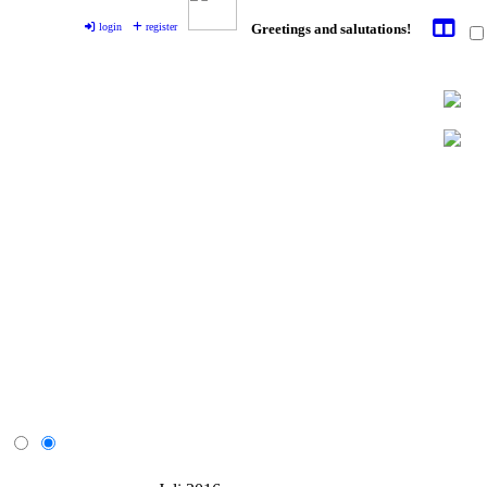
login
register
Greetings and salutations!