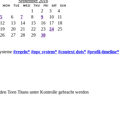
September 2016
MON
TUE
WED
THU
FRI
SAT
SUN
1
2
3
4
5
6
7
8
9
10
11
12
13
14
15
16
17
18
19
20
21
22
23
24
25
26
27
28
29
30
systeme
#regeln*
#npc system*
#context dots*
#profil-timeline*
den Teen Titans unter Kontrolle gebracht werden