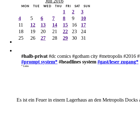
Juli 2016
MON
TUE
WED
THU
FRI
SAT
SUN
1
2
3
4
5
6
7
8
9
10
11
12
13
14
15
16
17
18
19
20
21
22
23
24
25
26
27
28
29
30
31
#halb-privat
#dc comics #gotham city #metropolis #2016 #
#prompt system*
#headlines system
#gast/leser zugang*
* Links
Es ist ein Feuer in einem Lagerhaus an den Metropolis Docks