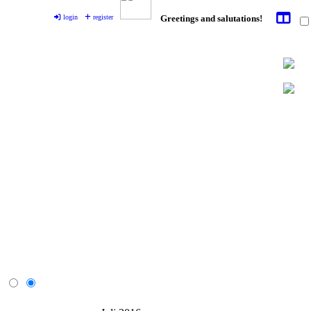
login
register
Greetings and salutations!