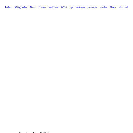
Index
Mitglieder
Navi
Listen
red line
Wiki
npc database
prompts
suche
Team
discord