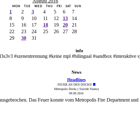
August 2016
MON
TUE
WED
THU
FRI
SAT
SUN
1
2
3
4
5
6
7
8
9
10
11
12
13
14
15
16
17
18
19
20
21
22
23
24
25
26
27
28
29
30
31
info
l3s3v3 #szenentrennung #keine mpl #bilingual #sandbox #interaktive 
News
Headlines
FEUER AN DEN DOCKS!
Metropolis Docks ( Suicide Slums)
09.09.2016
 ausgebrochen. Das Feuer konnte vom Metropolis Fire Department und 