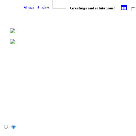
login
register
Greetings and salutations!