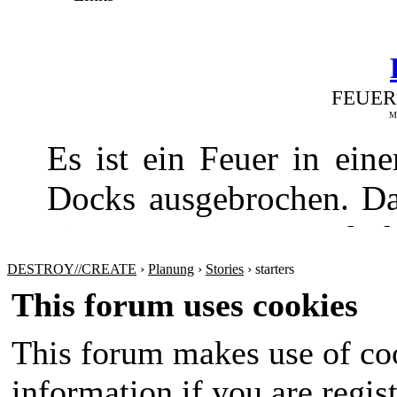
FEUER
Me
Es ist ein Feuer in ei
Docks ausgebrochen. Da
Fire Department und de
gebracht werden
DESTROY//CREATE
›
Planung
›
Stories
›
starters
This forum uses cookies
This forum makes use of coo
information if you are regist