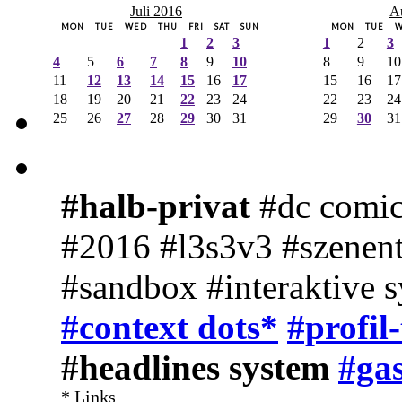
Juli 2016
A
MON
TUE
WED
THU
FRI
SAT
SUN
MON
TUE
1
2
3
1
2
3
4
5
6
7
8
9
10
8
9
10
11
12
13
14
15
16
17
15
16
17
18
19
20
21
22
23
24
22
23
24
25
26
27
28
29
30
31
29
30
31
#halb-privat
#dc comic
#2016 #l3s3v3 #szenent
#sandbox #interaktive 
#context dots*
#profil
#headlines system
#gas
* Links