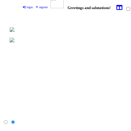
login
register
Greetings and salutations!