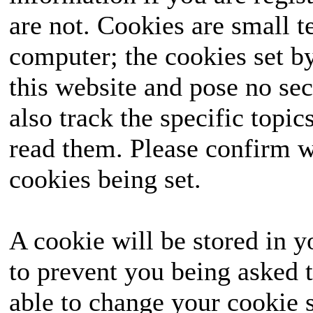
are not. Cookies are small 
ausgetragen, das landes
computer; the cookies set b
die Wähler mit seinen
this website and pose no sec
seine Seite ziehen un
also track the specific topi
hervorgehen? Halte
read them. Please confirm w
unvergessliches Ereignis
cookies being set.
A cookie will be stored in y
to prevent you being asked t
able to change your cookie s