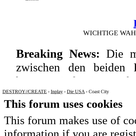
WICHTIGE WAH
Breaking News:
Die mi
zwischen den beiden Pr
bevor! Die hitzige Dis
wie die Wirtschaft
DESTROY//CREATE
›
Inplay
›
Die USA
›
Coast City
This forum uses cookies
Sicherheitspolitik ansp
This forum makes use of coo
werden sich nichts sch
information if you are regist
Amt im Land wird in 