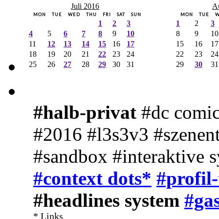
Juli 2016
A
MON
TUE
WED
THU
FRI
SAT
SUN
MON
TUE
1
2
3
1
2
3
4
5
6
7
8
9
10
8
9
10
11
12
13
14
15
16
17
15
16
17
18
19
20
21
22
23
24
22
23
24
25
26
27
28
29
30
31
29
30
31
#halb-privat
#dc comic
#2016 #l3s3v3 #szenent
#sandbox #interaktive 
#context dots*
#profil
#headlines system
#gas
* Links