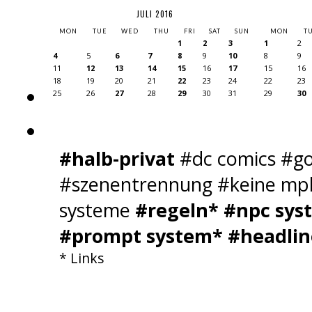
JULI 2016
MON
TUE
WED
THU
FRI
SAT
SUN
MON
T
1
2
3
1
2
4
5
6
7
8
9
10
8
9
11
12
13
14
15
16
17
15
16
18
19
20
21
22
23
24
22
23
25
26
27
28
29
30
31
29
30
#halb-privat
#dc comics #go
#szenentrennung #keine mpl 
systeme
#regeln*
#npc sys
#prompt system*
#headlin
* Links