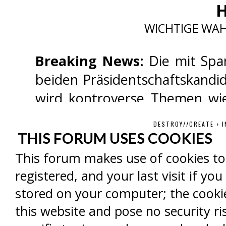
H
WICHTIGE WAH
Breaking News:
Die mit Spa
beiden Präsidentschaftskandid
wird kontroverse Themen wie 
Sicherheitspolitik anspreche
DESTROY//CREATE
›
I
nichts schenken. Der Kampf
THIS FORUM USES COOKIES
einem einzigartigen TV-Event 
This forum makes use of cookies to 
wird! Wer wird die Wähler m
registered, and your last visit if y
seine Seite ziehen und als Si
stored on your computer; the cooki
Sie sich bereit für ein unverg
this website and pose no security ri