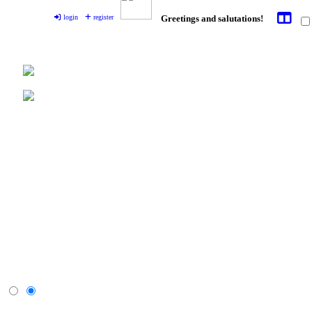
login
register
Greetings and salutations!