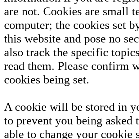
are not. Cookies are small 
ausgetragen, das landes
computer; the cookies set b
die Wähler mit seinen
this website and pose no sec
seine Seite ziehen un
also track the specific topi
hervorgehen? Halte
read them. Please confirm w
unvergessliches Ereignis
cookies being set.
A cookie will be stored in y
to prevent you being asked t
able to change your cookie s