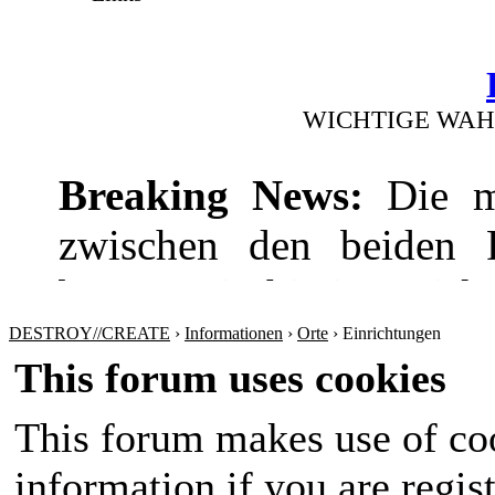
WICHTIGE WAH
Breaking News:
Die mi
zwischen den beiden Pr
bevor! Die hitzige Dis
wie die Wirtschaft
DESTROY//CREATE
›
Informationen
›
Orte
›
Einrichtungen
This forum uses cookies
Sicherheitspolitik ansp
This forum makes use of coo
werden sich nichts sch
information if you are regist
Amt im Land wird in 