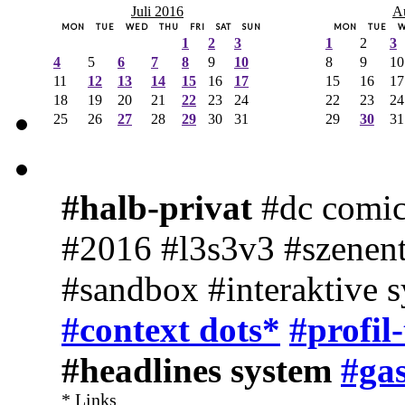
Juli 2016
A
MON
TUE
WED
THU
FRI
SAT
SUN
MON
TUE
1
2
3
1
2
3
4
5
6
7
8
9
10
8
9
10
11
12
13
14
15
16
17
15
16
17
18
19
20
21
22
23
24
22
23
24
25
26
27
28
29
30
31
29
30
31
#halb-privat
#dc comic
#2016 #l3s3v3 #szenent
#sandbox #interaktive 
#context dots*
#profil
#headlines system
#gas
* Links