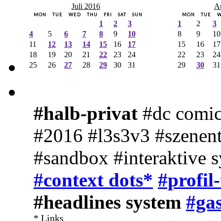
Juli 2016
A
MON
TUE
WED
THU
FRI
SAT
SUN
MON
TUE
1
2
3
1
2
3
4
5
6
7
8
9
10
8
9
10
11
12
13
14
15
16
17
15
16
17
18
19
20
21
22
23
24
22
23
24
25
26
27
28
29
30
31
29
30
31
#halb-privat
#dc comic
#2016 #l3s3v3 #szenent
#sandbox #interaktive 
#context dots*
#profil
#headlines system
#gas
* Links