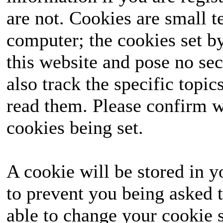
are not. Cookies are small 
ausgetragen, das landes
computer; the cookies set b
die Wähler mit seinen
this website and pose no sec
seine Seite ziehen un
also track the specific topi
hervorgehen? Halte
read them. Please confirm w
unvergessliches Ereignis
cookies being set.
A cookie will be stored in y
to prevent you being asked t
able to change your cookie s