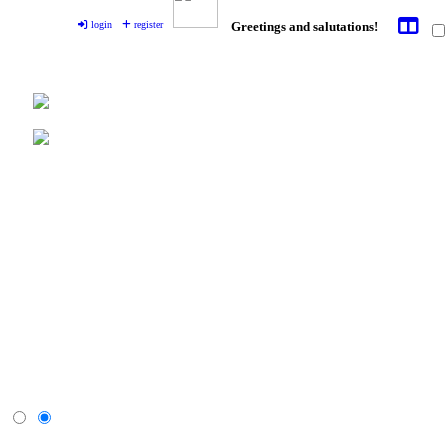
login
register
Greetings and salutations!