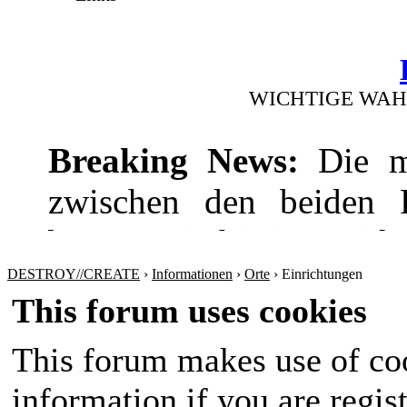
WICHTIGE WAH
Breaking News:
Die mi
zwischen den beiden Pr
bevor! Die hitzige Dis
wie die Wirtschaft
DESTROY//CREATE
›
Informationen
›
Orte
›
Einrichtungen
This forum uses cookies
Sicherheitspolitik ansp
This forum makes use of coo
werden sich nichts sch
information if you are regist
Amt im Land wird in 